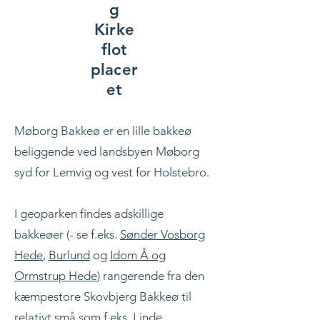
g
Kirke
flot
placer
et
Møborg Bakkeø er en lille bakkeø
beliggende ved landsbyen Møborg
syd for Lemvig og vest for Holstebro.
I geoparken findes adskillige
bakkeøer (- se f.eks.
Sønder Vosborg
Hede
,
Burlund
og
Idom Å og
Ormstrup Hede
) rangerende fra den
kæmpestore Skovbjerg Bakkeø til
relativt små som f.eks.
Linde