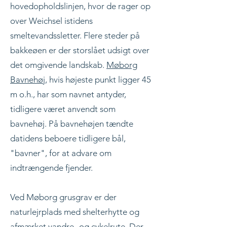
hovedopholdslinjen, hvor de rager op
over Weichsel istidens
smeltevandssletter. Flere steder på
bakkeøen er der storslået udsigt over
det omgivende landskab.
Møborg
Bavnehøj
, hvis højeste punkt ligger 45
m o.h., har som navnet antyder,
tidligere været anvendt som
bavnehøj. På bavnehøjen tændte
datidens beboere tidligere bål,
"bavner", for at advare om
indtrængende fjender.
Ved Møborg grusgrav er der
naturlejrplads med shelterhytte og
afmærket vandre- og cykelrute. Der