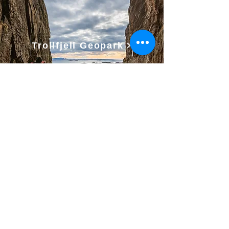
Trollfjell Geopark
Island