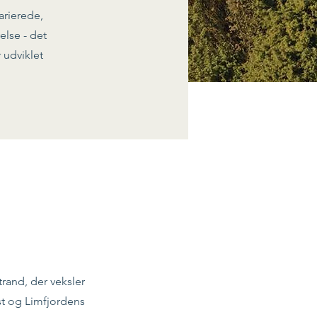
arierede,
else - det
 udviklet
rand, der veksler
t og Limfjordens