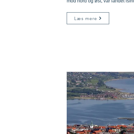
mod nord og øst, var landet isfr
Læs mere