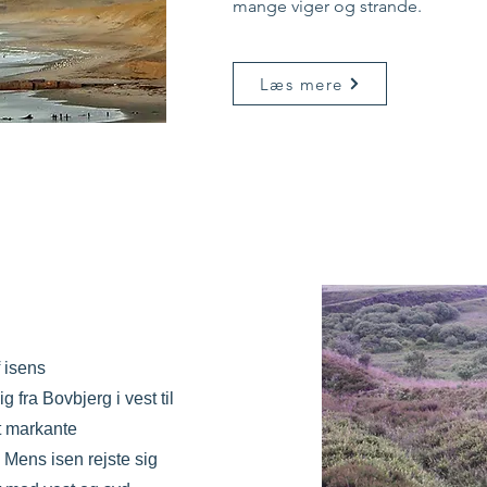
mange viger og strande.
Læs mere
 isens
g fra Bovbjerg i vest til
st markante
Mens isen rejste sig