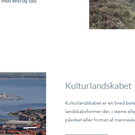
it mod vest og syd.
Kulturlandskabet
Kulturlandskabet er en bred be
landskabsformer der, i større ell
påvirket eller formet af mennesk