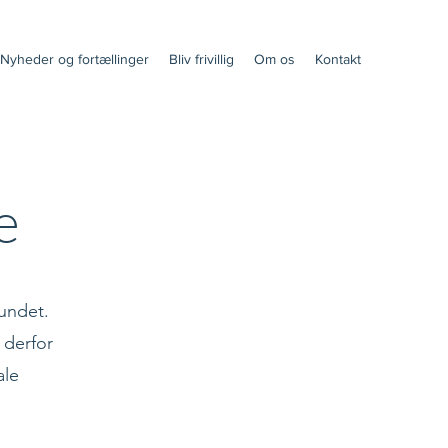
Nyheder og fortællinger
Bliv frivillig
Om os
Kontakt
e
undet.
 derfor
ale