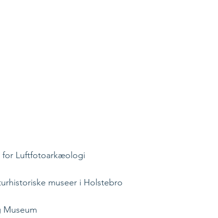
 for Luftfotoarkæologi
turhistoriske museer i Holstebro
g Museum