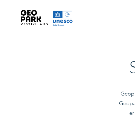
Geopa
Geopar
er