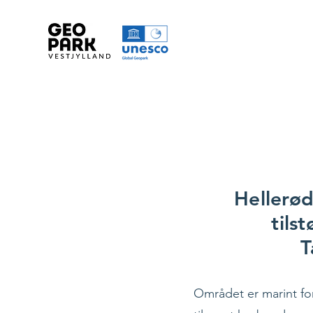
Hellerø
tils
T
Området er marint fo