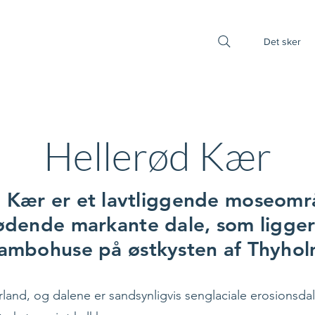
Det sker
Hellerød Kær
d Kær er et lavtliggende moseom
tødende markante dale, som ligge
ambohuse på østkysten af Thyho
rland, og dalene er sandsynligvis senglaciale erosionsd