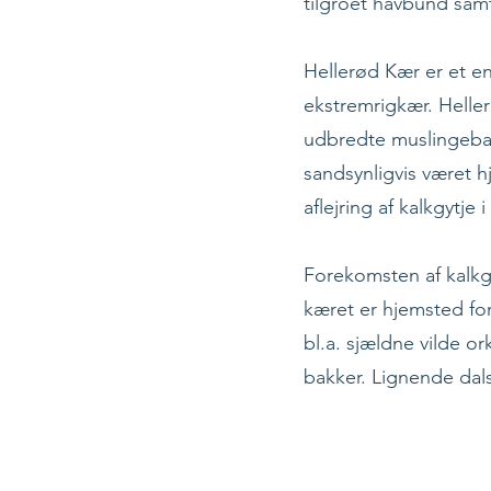
tilgroet havbund samt
Hellerød Kær er et e
ekstremrigkær. Heller
udbredte muslingeban
sandsynligvis været h
aflejring af kalkgytje 
Forekomsten af kalkg
kæret er hjemsted for
bl.a. sjældne vilde o
bakker. Lignende dals