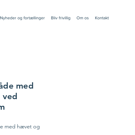
Nyheder og fortællinger
Bliv frivillig
Om os
Kontakt
råde med
r ved
lm
ale med hævet og