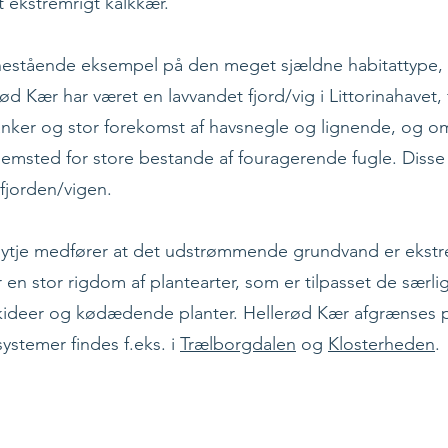
 ekstremrigt kalkkær.
nestående eksempel på den meget sjældne habitattype,
ød Kær har været en lavvandet fjord/vig i Littorinahavet
ker og stor forekomst af havsnegle og lignende, og o
jemsted for store bestande af fouragerende fugle. Disse
i fjorden/vigen.
ytje medfører at det udstrømmende grundvand er ekstre
 en stor rigdom af plantearter, som er tilpasset de særli
rkideer og kødædende planter. Hellerød Kær afgrænses på 
ystemer findes f.eks. i
Trælborgdalen
og
Klosterheden
.