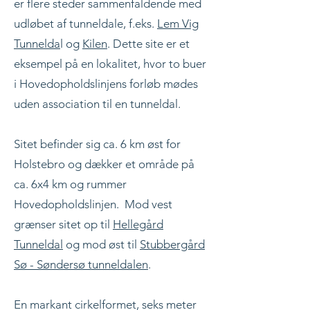
er flere steder sammenfaldende med
udløbet af tunneldale, f.eks.
Lem Vig
Tunnelda
l og
Kilen
. Dette site er et
eksempel på en lokalitet, hvor to buer
i Hovedopholdslinjens forløb mødes
uden association til en tunneldal.
Sitet befinder sig ca. 6 km øst for
Holstebro og dækker et område på
ca. 6x4 km og rummer
Hovedopholdslinjen. Mod vest
grænser sitet op til
Hellegård
Tunneldal
og mod øst til
Stubbergård
Sø - Søndersø tunneldalen
.
E
n markant cirkelformet, seks meter