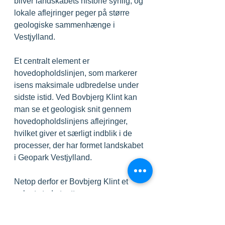
bliver landskabets historie synlig, og 
lokale aflejringer peger på større 
geologiske sammenhænge i 
Vestjylland.
Et centralt element er 
hovedopholdslinjen, som markerer 
isens maksimale udbredelse under 
sidste istid. Ved Bovbjerg Klint kan 
man se et geologisk snit gennem 
hovedopholdslinjens aflejringer, 
hvilket giver et særligt indblik i de 
processer, der har formet landskabet 
i Geopark Vestjylland.
Netop derfor er Bovbjerg Klint et 
oplagt sted at rette 
opmærksomheden mod i EGN-ugen, 
hvor der sættes fokus på 