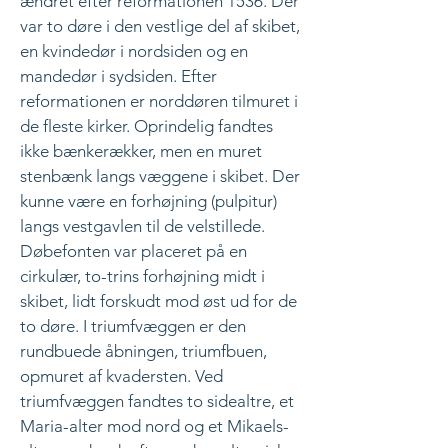
ændret efter reformationen 1536. Der
var to døre i den vestlige del af skibet,
en kvindedør i nordsiden og en
mandedør i sydsiden. Efter
reformationen er norddøren tilmuret i
de fleste kirker. Oprindelig fandtes
ikke bænkerækker, men en muret
stenbænk langs væggene i skibet. Der
kunne være en forhøjning (pulpitur)
langs vestgavlen til de velstillede.
Døbefonten var placeret på en
cirkulær, to-trins forhøjning midt i
skibet, lidt forskudt mod øst ud for de
to døre. I triumfvæggen er den
rundbuede åbningen, triumfbuen,
opmuret af kvadersten. Ved
triumfvæggen fandtes to sidealtre, et
Maria-alter mod nord og et Mikaels-