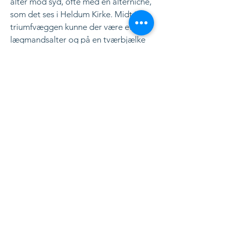
alter mod syd, ofte med en alterniche,
som det ses i Heldum Kirke. Midt i
triumfvæggen kunne der være et
lægmandsalter og på en tværbjælke
hang et Kristuskors. I koret var et
opmuret stenalter med en monolit
som alterbord, hvori der fandtes en
fordybning, en ”helgengrav”, til
martyrrelikvier, som kunne være en
knoglestump, et stykke klæde og
lignende. Stenalteret blev efter
reformationen de fleste steder
udskiftet med mere pompøse altre. I
murværket på flere kirker findes en
kvadersten med helgenskrinet.
Alterbordet er blevet ophugget og
genbrugt ved senere omsætninger af
murværket.