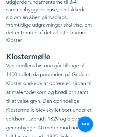
udgjorde fundamenterne til 3-4
sammenbyggede huse, der lukkede
sig om en åben gårdsplads.
Fremtidige udgravninger skal vise, om
det er tomten af det ældste Gudum
Kloster.
Klostermølle
Vandmøllens historie går tilbage til
1400-tallet, da priorinden på Gudum
Kloster ønskede at opføre en sådan til
at male foderkorn og brødkorn samt
til at valse gryn. Den oprindelige
Klostermølle blev skyllet bort under et
voldsomt tøbrud i 1829 og blev siden
genopbygget 40 meter mod nord på
lidt fastere bund i 1835. Selve