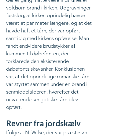
der engang måtte være indtruffet en
voldsom brand i kirken. Udgravninger
fastslog, at kirken oprindelig havde
været et par meter længere, og at det
havde haft et tårn, der var opført
samtidig med kirkens opførelse. Man
fandt endvidere brudstykker af
kummen til døbefonten, der
forklarede den eksisterende
døbefonts skavanker. Konklusionen
var, at det oprindelige romanske tårn
var styrtet sammen under en brand i
senmiddelalderen, hvorefter det
nuværende sengotiske tårn blev
opført.
Revner fra jordskælv
Ifølge J. N. Wilse, der var præstesøn i