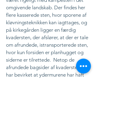
været rigeligt med kampesten i det
omgivende landskab. Der findes her
flere kasserede sten, hvor sporene af
kløvningsteknikken kan iagttages, og
på kirkegården ligger en færdig
kvadersten, der afslører, at der er tale
om afrundede, istransporterede sten,
hvor kun forsiden er planhugget og
siderne er tilrettede. Netop de
afrundede bagsider af kvaderstenene
har bevirket at ydermurene har haft
tendens til at bule ud, hvilket har
medført, at de fleste kirkers
ydermurer gennem tiden er blevet
omsat (pillet ned og genopbygget)
indtil flere gange. Murværket i de
romanske kirker er opbygget som en
ca. 1 m tyk ”kassemur”, hvor