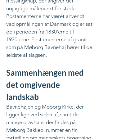
messingknap, der angiver det
nøjagtige målepunkt for stedet.
Postamenterne har været anvendt
ved opmålingen af Danmark og er sat
op i perioden fra 1830’erne til
1930'erne. Postamenterne af granit
som på Møborg Bavnehøj hører til de
ældste af slagsen.
Sammenhængen med
det omgivende
landskab
Bavnehøjen og Møborg Kirke, der
ligger lige ved siden af, samt de
mange gravhøje, der findes på
Møborg Bakkeø, rummer en fin
fortælling om menneskets bosætning