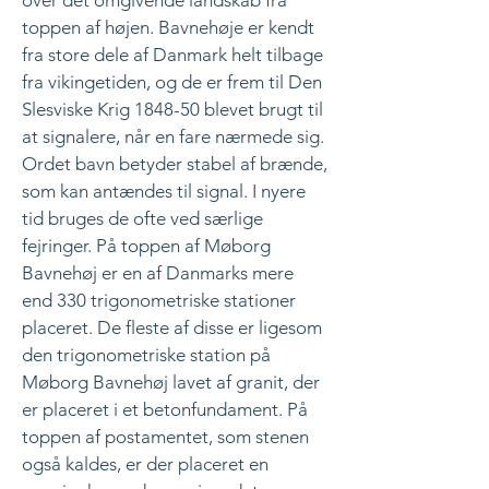
over det omgivende landskab fra
toppen af højen. Bavnehøje er kendt
fra store dele af Danmark helt tilbage
fra vikingetiden, og de er frem til Den
Slesviske Krig 1848-50 blevet brugt til
at signalere, når en fare nærmede sig.
Ordet bavn betyder stabel af brænde,
som kan antændes til signal. I nyere
tid bruges de ofte ved særlige
fejringer. På toppen af Møborg
Bavnehøj er en af Danmarks mere
end 330 trigonometriske stationer
placeret. De fleste af disse er ligesom
den trigonometriske station på
Møborg Bavnehøj lavet af granit, der
er placeret i et betonfundament. På
toppen af postamentet, som stenen
også kaldes, er der placeret en