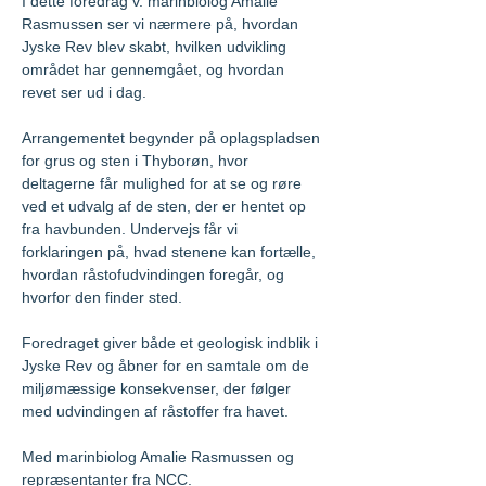
I dette foredrag v. marinbiolog Amalie 
Rasmussen ser vi nærmere på, hvordan 
Jyske Rev blev skabt, hvilken udvikling 
området har gennemgået, og hvordan 
revet ser ud i dag.
Arrangementet begynder på oplagspladsen 
for grus og sten i Thyborøn, hvor 
deltagerne får mulighed for at se og røre 
ved et udvalg af de sten, der er hentet op 
fra havbunden. Undervejs får vi 
forklaringen på, hvad stenene kan fortælle, 
hvordan råstofudvindingen foregår, og 
hvorfor den finder sted.
Foredraget giver både et geologisk indblik i 
Jyske Rev og åbner for en samtale om de 
miljømæssige konsekvenser, der følger 
med udvindingen af råstoffer fra havet.
Med marinbiolog Amalie Rasmussen og 
repræsentanter fra NCC.