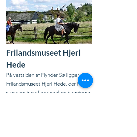
Frilandsmuseet Hjerl
Hede
På vestsiden af Flynder Sø ligger
Frilandsmuseet Hjerl Hede, der i en
stor samling af oprindelige bygninger
fortæller om byggeskik,
boligindretning og håndværk på
landet, fortrinsvis Jylland. Museet
rummer også fortællinger om