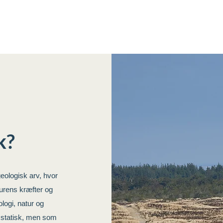
k?
eologisk arv, hvor
turens kræfter og
logi, natur og
 statisk, men som