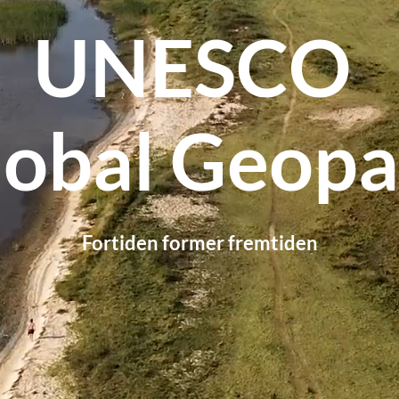
UNESCO
lobal Geopa
Fortiden former fremtiden