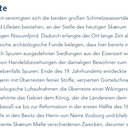
te
eit vereinigten sich die beiden großen Schmelzwassertäl
d Lilleåen bestehen, an der Stelle des heutigen Skærum M
en Nissumfjord. Dadurch erlangte der Ort lange Zeit a
iche archäologische Funde belegen, dass hier bereits in
h Spuren ausgedehnter Siedlungen aus der Eisenzeit 
von Handelsbeziehungen der damaligen Bewohner zum 
 ebenfalls Spuren: Ende des 19. Jahrhunderts entdeckte
in mit Überresten feiner Stoffe, verzierten Gürtelschna
äologische Luftaufnahmen die Überreste einer Wikingerst
 gehörte das Gebiet dem König, der die Ländereien dem Z
besaß sie bis zur Reformation in der ersten Hälfte des 1
e in den Besitz des Herrn von Nørre Vosborg und blieb 
t diente Skærum Mølle verschiedenen Zwecken, darunter a