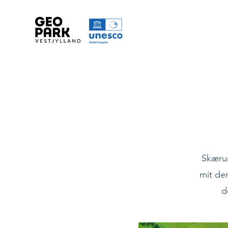
Skærum
mit de
d