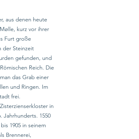
er, aus denen heute
ølle, kurz vor ihrer
ls Furt große
 der Steinzeit
wurden gefunden, und
Römischen Reich. Die
 man das Grab einer
llen und Ringen. Im
adt frei.
isterzienserkloster in
6. Jahrhunderts. 1550
bis 1905 in seinem
ls Brennerei,