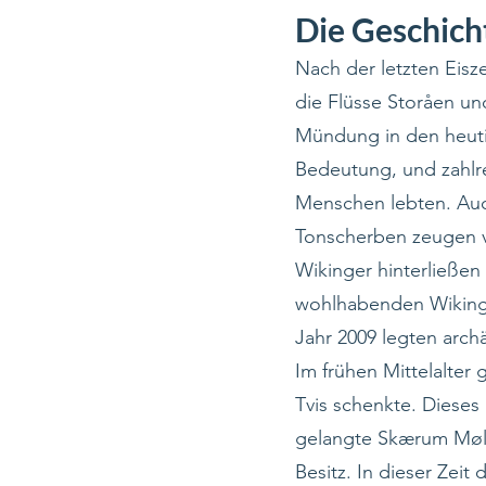
Die Geschich
Nach der letzten Eisz
die Flüsse Storåen un
Mündung in den heutig
Bedeutung, und zahlre
Menschen lebten. Auc
Tonscherben zeugen 
Wikinger hinterließen
wohlhabenden Wikinger
Jahr 2009 legten arch
Im frühen Mittelalter
Tvis schenkte. Dieses 
gelangte Skærum Møll
Besitz. In dieser Zei