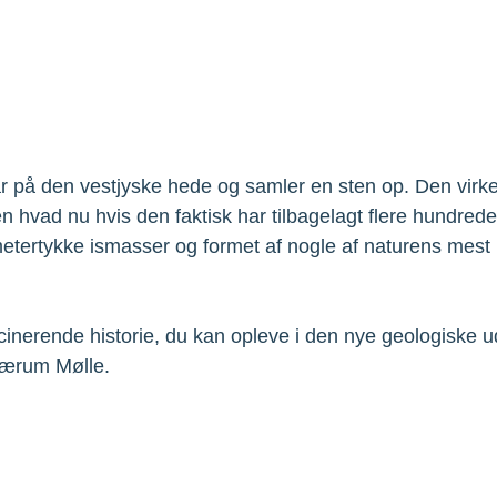
står på den vestjyske hede og samler en sten op. Den virk
 hvad nu hvis den faktisk har tilbagelagt flere hundrede
metertykke ismasser og formet af nogle af naturens mest k
inerende historie, du kan opleve i den nye geologiske uds
ærum Mølle. 