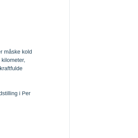
er måske kold 
 kilometer, 
raftfulde 
tilling i Per 