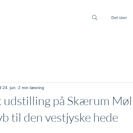
Det sker
d
24. jun.
2 min læsning
 udstilling på Skærum Møll
b til den vestjyske hede