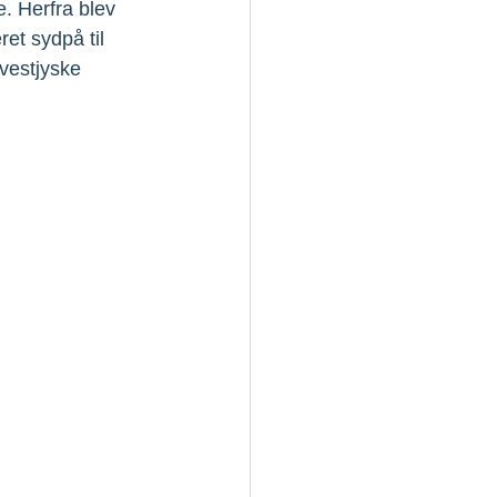
. Herfra blev 
et sydpå til 
 vestjyske 