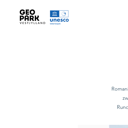
Romanis
zw
Rund