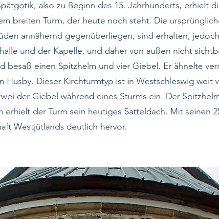
Spätgotik, also zu Beginn des 15. Jahrhunderts, erhielt d
m breiten Turm, der heute noch steht. Die ursprünglich
üden annähernd gegenüberliegen, sind erhalten, jedoch 
halle und der Kapelle, und daher von außen nicht sichtb
d besaß einen Spitzhelm und vier Giebel. Er ähnelte ve
n Husby. Dieser Kirchturmtyp ist in Westschleswig weit v
zwei der Giebel während eines Sturms ein. Der Spitzhel
n erhielt der Turm sein heutiges Satteldach. Mit seinen 
aft Westjütlands deutlich hervor.