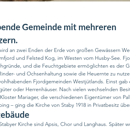
bende Gemeinde mit mehreren
zern.
ird an zwei Enden der Erde von großen Gewässern Wes
fjord und Felsted Kog, im Westen vom Husby-See. Fj
schgründe, und die Feuchtgebiete ermöglichten es der 
Rinder- und Ochsenhaltung sowie die Heuernte zu nutze
wohlhabenden Fjordgemeinden Westjütlands. Einst gab e
sgüter oder Herrenhäuser. Nach vielen wechselnden Besit
 Kloster Mariager, die verschiedenen Eigentümer von Pall
ng – ging die Kirche von Staby 1918 in Privatbesitz über
gebäude
r Stabyer Kirche sind Apsis, Chor und Langhaus. Später