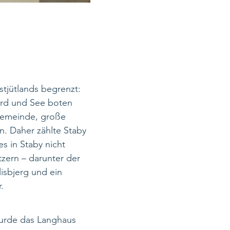
tjütlands begrenzt:
ord und See boten
Gemeinde, große
n. Daher zählte Staby
s in Staby nicht
zern – darunter der
isbjerg und ein
.
 wurde das Langhaus