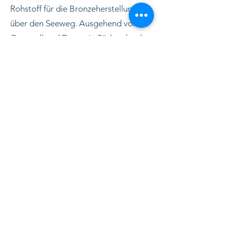
Rohstoff für die Bronzeherstellung,
über den Seeweg. Ausgehend von
Cornwall und Devon in Südengland
und zusammen mit den vielen
Schiffsmotiven in skandinavischen
Felszeichnungen liegt es nahe, sich
einen Hafen und Handelsposten an
der Westküste vorzustellen, wo
Bernstein gegen Edelmetalle –
darunter auch Goldgegenstände –
getauscht werden konnte.