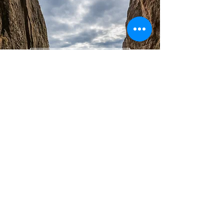
Trollfjell Geopark
Island